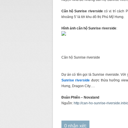
Căn hộ Sunrise riverside
có vị trí cách
khoảng 5′ là tới khu đô thị Phú Mỹ Hưng.
Hình ảnh
căn hộ Sunrise riverside
:
Căn hộ Sunrise riverside
Dự án có tên gọi là Sunrise riverside. Vớ
Sunrise riverside
được thừa hưởng view 
Hưng, Dragon City….
Đoàn Phiên – Novaland
Nguồn:
http://can-ho-sunrise-riverside.inbi
0 nhận xét: