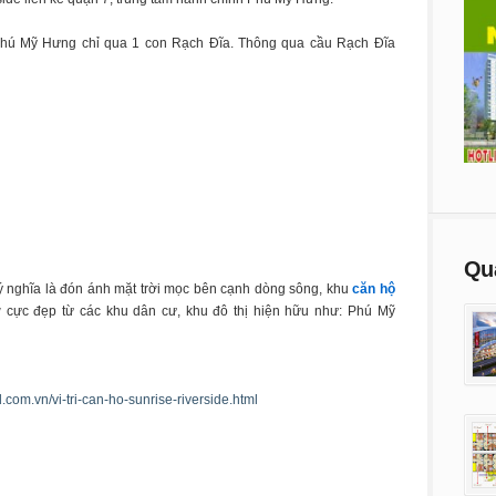
 Phú Mỹ Hưng chỉ qua 1 con Rạch Đĩa. Thông qua cầu Rạch Đĩa
Qu
i ý nghĩa là đón ánh mặt trời mọc bên cạnh dòng sông, khu
căn hộ
cực đẹp từ các khu dân cư, khu đô thị hiện hữu như: Phú Mỹ
d.com.vn/vi-tri-can-ho-sunrise-riverside.html