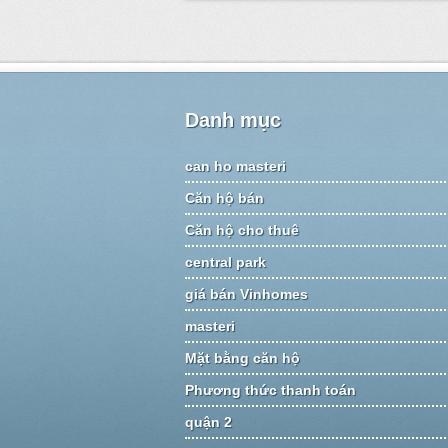
Danh mục
can ho masteri
Căn hộ bán
Căn hộ cho thuê
central park
giá bán Vinhomes
masteri
Mặt bằng căn hộ
Phương thức thanh toán
quận 2