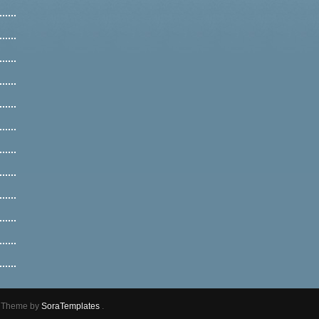
r Theme by
SoraTemplates
.