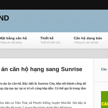
ND
Mặt bằng căn hộ
Thiết kế
Căn hộ đang bán
Thông tin mặt bằng
Thiết kế kiến trúc
Thông tin căn hộ bán
án căn hộ hạng sang Sunrise
Căn 
 dự án căn hộ. Đặc biệt là Sunrise City, tiếp nối thành công đó
cấp tọa lạc tại vị trí vô cùng hấp dẫn. Có thể gọi là trung tâm
 khu dân cư Trần Thái, xã Phước Kiểng, huyện Nhà Bè. Nói đây là
ide liền kề quận 7, trung tâm hành chính Phú Mỹ Hưng.