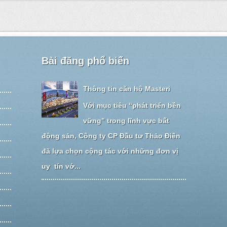
Bài đăng phổ biến
Thông tin căn hộ Masteri
Với mục tiêu “phát triển bền
vững” trong lĩnh vực bất
động sản, Công ty CP Đầu tư Thảo Điền
đã lựa chọn cộng tác với những đơn vị
uy tín vớ...