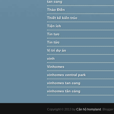
tan cang
Thảo Điền
Thiết kế kiến trúc
Tiện ích
Tin tưc
Tin tức
Vị trí dự án
vinh
Vinhomes
vinhomes central park
vinhomes tan cang
vinhomes tân cảng
Copyright © 2013 by
Căn hộ homyland
. Blogge