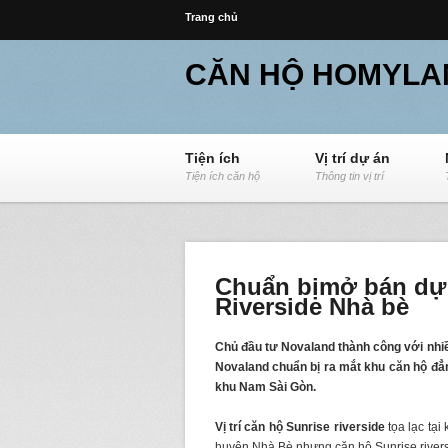
Trang chủ
CĂN HỘ HOMYLA
Tiện ích
Vị trí dự án
Tiện ích căn hộ
Thông tin vị trí
Chuẩn bịmở bán dự 
Riverside Nhà bè
Chủ đầu tư Novaland thành công với nhiều
Novaland chuẩn bị ra mắt khu căn hộ đẳng 
khu Nam Sài Gòn.
Vị trí căn hộ Sunrise riverside
tọa lạc tại
huyện Nhà Bè nhưng căn hộ Sunrise rivers