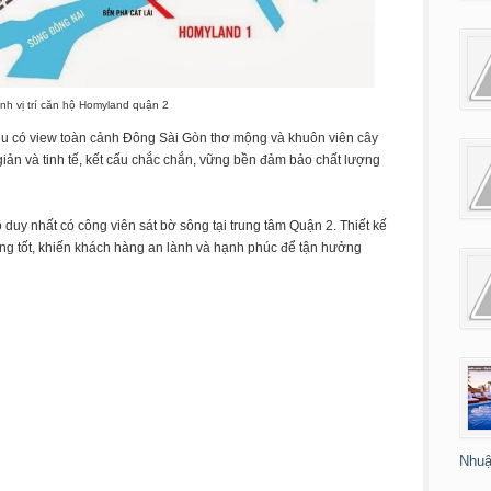
nh vị trí căn hộ Homyland quận 2
ều có view toàn cảnh Đông Sài Gòn thơ mộng và khuôn viên cây
 giản và tinh tế, kết cấu chắc chắn, vững bền đảm bảo chất lượng
 duy nhất có công viên sát bờ sông tại trung tâm Quận 2. Thiết kế
ng tốt, khiến khách hàng an lành và hạnh phúc để tận hưởng
Nhuậ