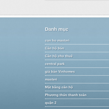
Danh mục
can ho masteri
Căn hộ bán
Căn hộ cho thuê
central park
giá bán Vinhomes
masteri
Mặt bằng căn hộ
Phương thức thanh toán
quận 2