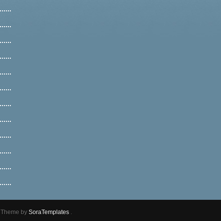
r Theme by
SoraTemplates
.