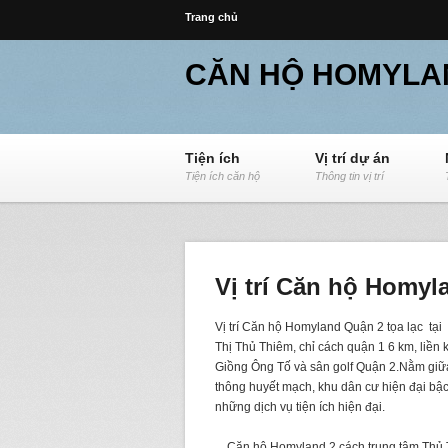
Trang chủ
CĂN HỘ HOMYLA
Tiện ích
Vị trí dự án
Tiện ích căn hộ
Thông tin vị trí
Vị trí Căn hộ Homyl
Vị trí Căn hộ Homyland Quận 2 tọa lạc tại
Thị Thủ Thiêm, chỉ cách quận 1 6 km, liền
Giồng Ông Tố và sân golf Quận 2.Nằm giữ
thông huyết mạch, khu dân cư hiện đại b
những dịch vụ tiện ích hiện đại.
Căn hộ Homyland 2 cách trung tâm Thủ 