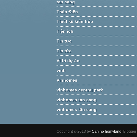
tan cang
Thảo Điền
Thiết kế kiến trúc
Tiện ích
Tin tưc
Tin tức
Vị trí dự án
vinh
Vinhomes
vinhomes central park
vinhomes tan cang
vinhomes tân cảng
Copyright © 2013 by
Căn hộ homyland
. Blogge