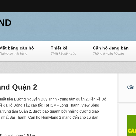
ND
Mặt bằng căn hộ
Thiết kế
Căn hộ đang bán
Thông tin mặt bằng
Thiết kế kiến trúc
Thông tin căn hộ bán
and Quận 2
Căn 
 mặt tiền Đường Nguyễn Duy Trinh - trung tâm quận 2, liền kề Đô
 kề đại lộ Đông Tây, cao tốc TpHCM - Long Thành. View Sông
a trung tâm Quận 2, được bao quanh bởi những đường giao
ậc nhất Sài Thành. Căn hộ Homyland 2 mang đến cho cư dân
Thiêm khoảng 1,5 km.