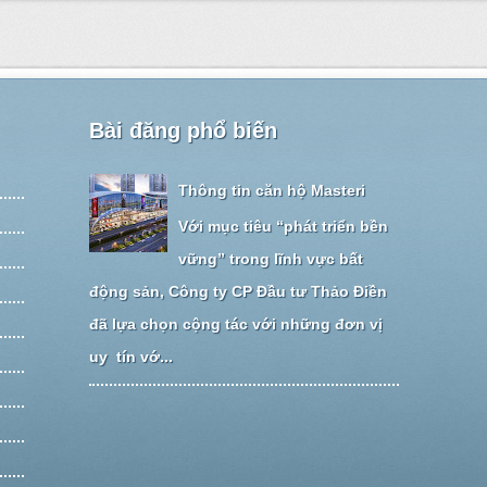
Bài đăng phổ biến
Thông tin căn hộ Masteri
Với mục tiêu “phát triển bền
vững” trong lĩnh vực bất
động sản, Công ty CP Đầu tư Thảo Điền
đã lựa chọn cộng tác với những đơn vị
uy tín vớ...