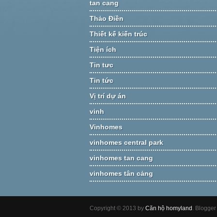
tan cang
Thảo Điền
Thiết kế kiến trúc
Tiện ích
Tin tưc
Tin tức
Vị trí dự án
vinh
Vinhomes
vinhomes central park
vinhomes tan cang
vinhomes tân cảng
Copyright © 2013 by
Căn hộ homyland
. Blogge