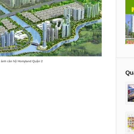
 ảnh căn hộ Homyland Quận 2
Qu