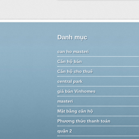
Danh mục
can ho masteri
Căn hộ bán
Căn hộ cho thuê
central park
giá bán Vinhomes
masteri
Mặt bằng căn hộ
Phương thức thanh toán
quận 2