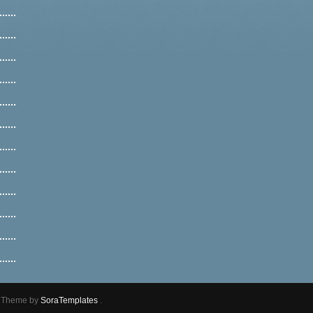
r Theme by
SoraTemplates
.