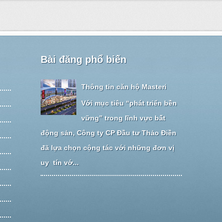
Bài đăng phổ biến
Thông tin căn hộ Masteri
Với mục tiêu “phát triển bền
vững” trong lĩnh vực bất
động sản, Công ty CP Đầu tư Thảo Điền
đã lựa chọn cộng tác với những đơn vị
uy tín vớ...